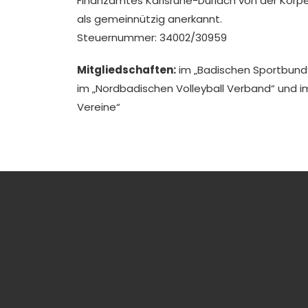
Finanzamtes Karlsruhe-Durlach von der Körpe
als gemeinnützig anerkannt.
Steuernummer: 34002/30959
Mitgliedschaften:
im „Badischen Sportbund“
im „Nordbadischen Volleyball Verband“ und im
Vereine“