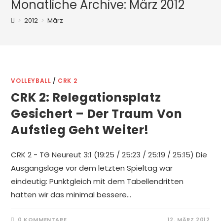
Monatliche Archive: März 2012
>
2012
>
März
VOLLEYBALL
/
CRK 2
CRK 2: Relegationsplatz
Gesichert – Der Traum Von
Aufstieg Geht Weiter!
CRK 2 - TG Neureut 3:1 (19:25 / 25:23 / 25:19 / 25:15) Die
Ausgangslage vor dem letzten Spieltag war
eindeutig: Punktgleich mit dem Tabellendritten
hatten wir das minimal bessere…
0 KOMMENTARE
12. MÄRZ 2012