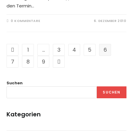
den Termin…
0 KOMMENTARE
6. DEZEMBER 2010
1
…
3
4
5
6
7
8
9
Suchen
SUCHEN
Kategorien